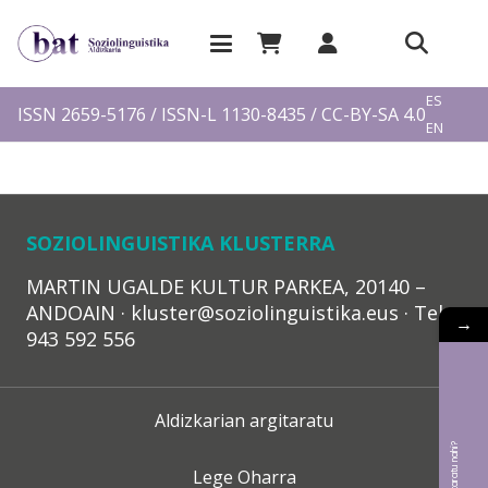
EU
ES
ISSN 2659-5176 / ISSN-L 1130-8435 / CC-BY-SA 4.0
EN
FR
SOZIOLINGUISTIKA KLUSTERRA
MARTIN UGALDE KULTUR PARKEA, 20140 –
ANDOAIN · kluster@soziolinguistika.eus · Tel.:
→
943 592 556
Aldizkarian argitaratu
Lege Oharra