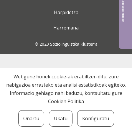
Bat aldizkarian argitaratu nahi?
Harpidetza
Harremana
© 2020 Soziolinguistika Klusterra
Webgune honek cookie-ak erabiltzen ditu, zure
nabigazioa errazteko eta analisi estatistikoak egiteko.
Informazio gehiago nahi baduzu, kontsultatu gure
Cookien Politika
Onartu
Ukatu
Konfiguratu