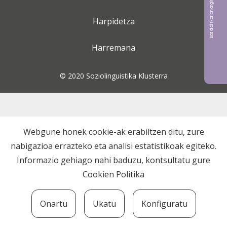
Bat aldizkarian argitaratu nahi?
Harpidetza
Harremana
© 2020 Soziolinguistika Klusterra
Webgune honek cookie-ak erabiltzen ditu, zure
nabigazioa errazteko eta analisi estatistikoak egiteko.
Informazio gehiago nahi baduzu, kontsultatu gure
Cookien Politika
Onartu
Ukatu
Konfiguratu