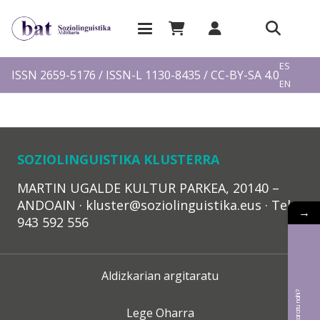
EU
ES
ISSN 2659-5176 / ISSN-L 1130-8435 / CC-BY-SA 4.0
EN
FR
SOZIOLINGUISTIKA KLUSTERRA
MARTIN UGALDE KULTUR PARKEA, 20140 –
ANDOAIN · kluster@soziolinguistika.eus · Tel.:
→
943 592 556
Aldizkarian argitaratu
Lege Oharra