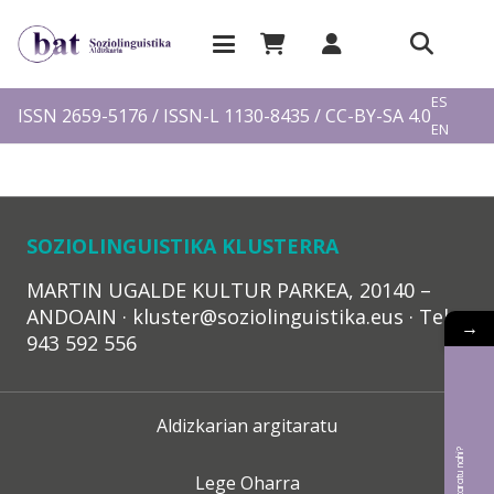
EU
ES
ISSN 2659-5176 / ISSN-L 1130-8435 / CC-BY-SA 4.0
EN
FR
SOZIOLINGUISTIKA KLUSTERRA
MARTIN UGALDE KULTUR PARKEA, 20140 –
ANDOAIN · kluster@soziolinguistika.eus · Tel.:
→
943 592 556
Aldizkarian argitaratu
Lege Oharra