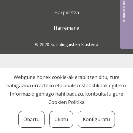
Bat aldizkarian argitaratu nahi?
Harpidetza
Harremana
© 2020 Soziolinguistika Klusterra
Webgune honek cookie-ak erabiltzen ditu, zure
nabigazioa errazteko eta analisi estatistikoak egiteko.
Informazio gehiago nahi baduzu, kontsultatu gure
Cookien Politika
Onartu
Ukatu
Konfiguratu