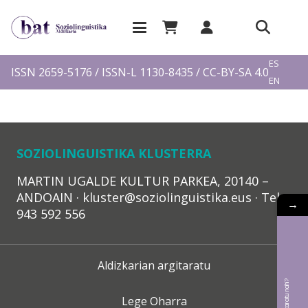
EU
ES
ISSN 2659-5176 / ISSN-L 1130-8435 / CC-BY-SA 4.0
EN
FR
SOZIOLINGUISTIKA KLUSTERRA
MARTIN UGALDE KULTUR PARKEA, 20140 –
ANDOAIN · kluster@soziolinguistika.eus · Tel.:
→
943 592 556
Aldizkarian argitaratu
Lege Oharra