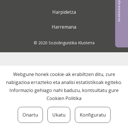
Bat aldizkarian argitaratu nahi?
Harpidetza
Harremana
© 2020 Soziolinguistika Klusterra
Webgune honek cookie-ak erabiltzen ditu, zure
nabigazioa errazteko eta analisi estatistikoak egiteko.
Informazio gehiago nahi baduzu, kontsultatu gure
Cookien Politika
Onartu
Ukatu
Konfiguratu