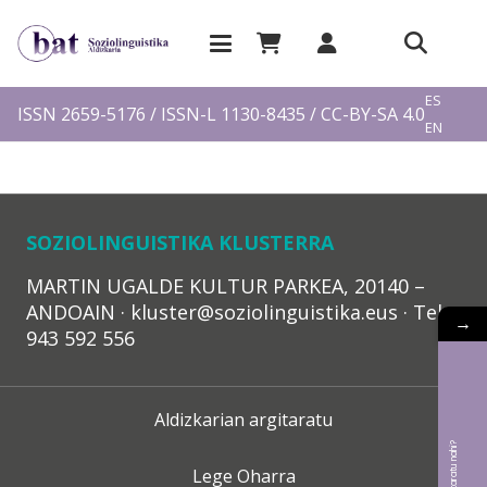
EU
ES
ISSN 2659-5176 / ISSN-L 1130-8435 / CC-BY-SA 4.0
EN
FR
SOZIOLINGUISTIKA KLUSTERRA
MARTIN UGALDE KULTUR PARKEA, 20140 –
ANDOAIN · kluster@soziolinguistika.eus · Tel.:
→
943 592 556
Aldizkarian argitaratu
Lege Oharra