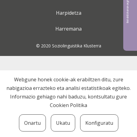
Bat aldizkarian argitaratu nahi?
Harpidetza
Harremana
© 2020 Soziolinguistika Klusterra
Webgune honek cookie-ak erabiltzen ditu, zure
nabigazioa errazteko eta analisi estatistikoak egiteko.
Informazio gehiago nahi baduzu, kontsultatu gure
Cookien Politika
Onartu
Ukatu
Konfiguratu