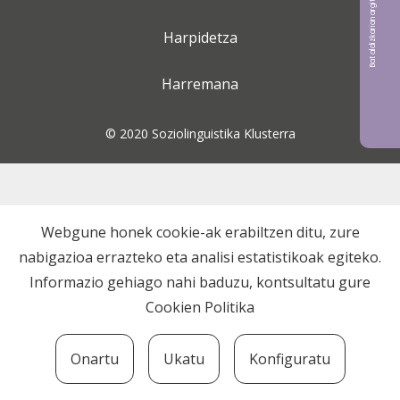
Bat aldizkarian argitaratu nahi?
Harpidetza
Harremana
© 2020 Soziolinguistika Klusterra
Webgune honek cookie-ak erabiltzen ditu, zure
nabigazioa errazteko eta analisi estatistikoak egiteko.
Informazio gehiago nahi baduzu, kontsultatu gure
Cookien Politika
Onartu
Ukatu
Konfiguratu