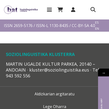
EU
ES
ISSN 2659-5176 / ISSN-L 1130-8435 / CC-BY-SA 4.0
EN
FR
SOZIOLINGUISTIKA KLUSTERRA
MARTIN UGALDE KULTUR PARKEA, 20140 –
ANDOAIN · kluster@soziolinguistika.eus · Tel.:
→
943 592 556
Aldizkarian argitaratu
Lege Oharra