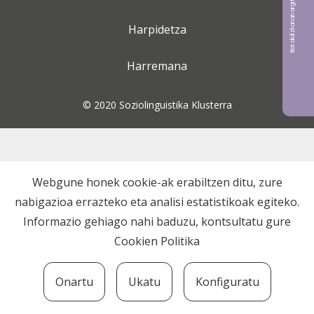
Bat aldizkarian argitaratu nahi?
Harpidetza
Harremana
© 2020 Soziolinguistika Klusterra
Webgune honek cookie-ak erabiltzen ditu, zure
nabigazioa errazteko eta analisi estatistikoak egiteko.
Informazio gehiago nahi baduzu, kontsultatu gure
Cookien Politika
Onartu
Ukatu
Konfiguratu