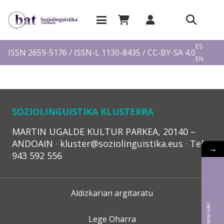
EU
ES
ISSN 2659-5176 / ISSN-L 1130-8435 / CC-BY-SA 4.0
EN
FR
SOZIOLINGUISTIKA KLUSTERRA
MARTIN UGALDE KULTUR PARKEA, 20140 –
ANDOAIN · kluster@soziolinguistika.eus · Tel.:
→
943 592 556
Aldizkarian argitaratu
Lege Oharra