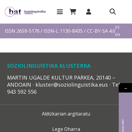
EU
ES
ISSN 2659-5176 / ISSN-L 1130-8435 / CC-BY-SA 4.0
EN
FR
SOZIOLINGUISTIKA KLUSTERRA
MARTIN UGALDE KULTUR PARKEA, 20140 –
ANDOAIN · kluster@soziolinguistika.eus · Tel.:
→
943 592 556
Aldizkarian argitaratu
Lege Oharra