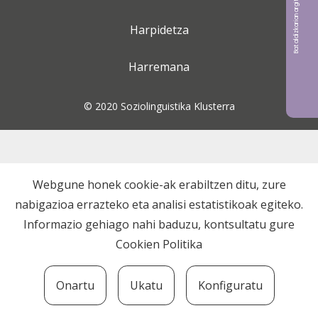
Bat aldizkarian argitaratu nahi?
Harpidetza
Harremana
© 2020 Soziolinguistika Klusterra
Webgune honek cookie-ak erabiltzen ditu, zure
nabigazioa errazteko eta analisi estatistikoak egiteko.
Informazio gehiago nahi baduzu, kontsultatu gure
Cookien Politika
Onartu
Ukatu
Konfiguratu