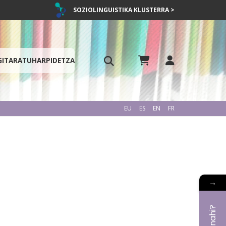
SOZIOLINGUISTIKA KLUSTERRA >
GITARATU
HARPIDETZA
EU
ES
EN
FR
→