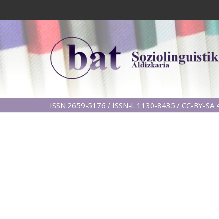
ISSN 2659-5176 / ISSN-L 1130-8435 / CC-BY-SA 4