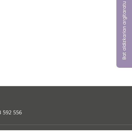
Bat aldizkarian argitaratu nahi?
3 592 556