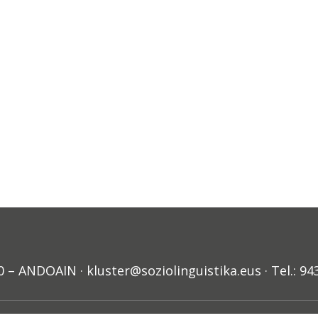
ANDOAIN · kluster@soziolinguistika.eus · Tel.: 94