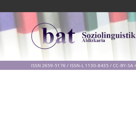
ISSN 2659-5176 / ISSN-L 1130-8435 / CC-BY-SA 4