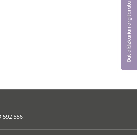
Bat aldizkarian argitaratu nahi?
3 592 556