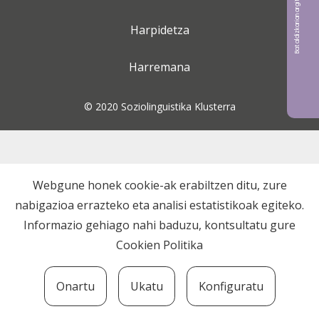
Bat aldizkarian argitaratu nahi?
Harpidetza
Harremana
© 2020 Soziolinguistika Klusterra
Webgune honek cookie-ak erabiltzen ditu, zure
nabigazioa errazteko eta analisi estatistikoak egiteko.
Informazio gehiago nahi baduzu, kontsultatu gure
Cookien Politika
Onartu
Ukatu
Konfiguratu