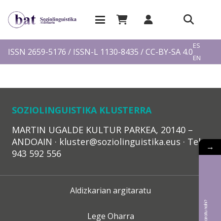
EU
ES
ISSN 2659-5176 / ISSN-L 1130-8435 / CC-BY-SA 4.0
EN
FR
SOZIOLINGUISTIKA KLUSTERRA
MARTIN UGALDE KULTUR PARKEA, 20140 –
ANDOAIN · kluster@soziolinguistika.eus · Tel.:
→
943 592 556
Aldizkarian argitaratu
Lege Oharra