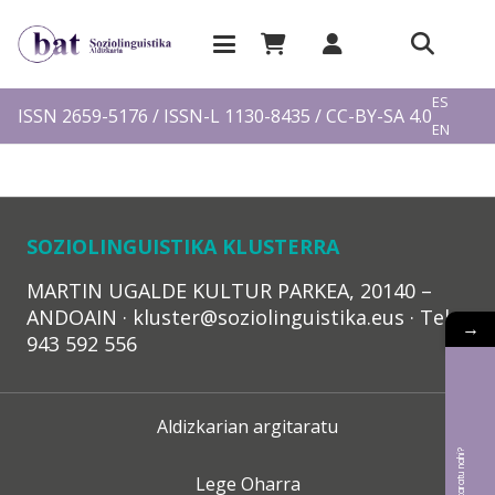
EU
ES
ISSN 2659-5176 / ISSN-L 1130-8435 / CC-BY-SA 4.0
EN
FR
SOZIOLINGUISTIKA KLUSTERRA
MARTIN UGALDE KULTUR PARKEA, 20140 –
ANDOAIN · kluster@soziolinguistika.eus · Tel.:
→
943 592 556
Aldizkarian argitaratu
Lege Oharra