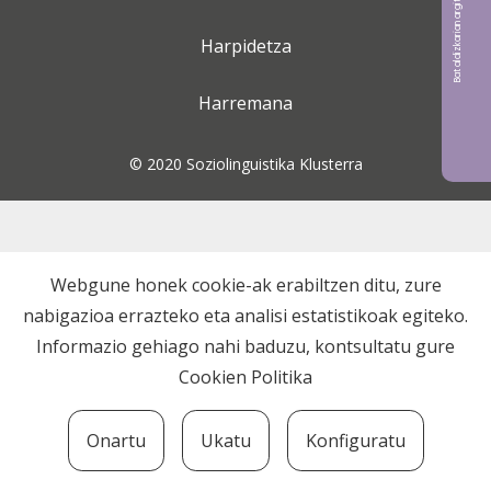
Bat aldizkarian argitaratu nahi?
Harpidetza
Harremana
© 2020 Soziolinguistika Klusterra
Webgune honek cookie-ak erabiltzen ditu, zure
nabigazioa errazteko eta analisi estatistikoak egiteko.
Informazio gehiago nahi baduzu, kontsultatu gure
Cookien Politika
Onartu
Ukatu
Konfiguratu