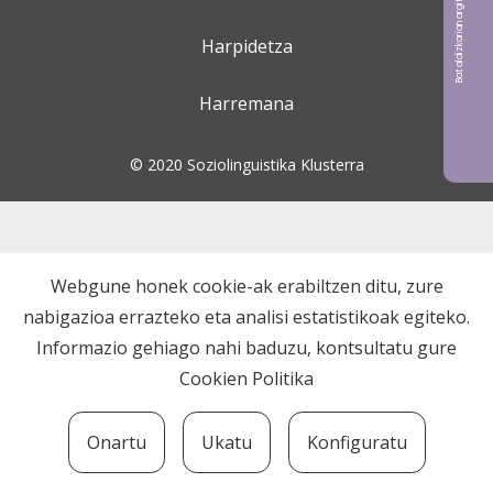
Bat aldizkarian argitaratu nahi?
Harpidetza
Harremana
© 2020 Soziolinguistika Klusterra
Webgune honek cookie-ak erabiltzen ditu, zure
nabigazioa errazteko eta analisi estatistikoak egiteko.
Informazio gehiago nahi baduzu, kontsultatu gure
Cookien Politika
Onartu
Ukatu
Konfiguratu