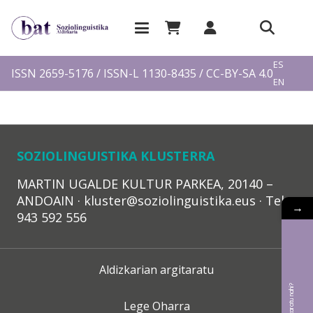
EU
ES
ISSN 2659-5176 / ISSN-L 1130-8435 / CC-BY-SA 4.0
EN
FR
SOZIOLINGUISTIKA KLUSTERRA
MARTIN UGALDE KULTUR PARKEA, 20140 –
ANDOAIN · kluster@soziolinguistika.eus · Tel.:
→
943 592 556
Aldizkarian argitaratu
Lege Oharra