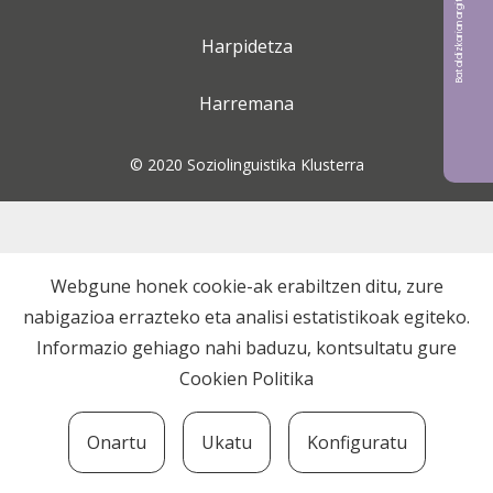
Bat aldizkarian argitaratu nahi?
Harpidetza
Harremana
© 2020 Soziolinguistika Klusterra
Webgune honek cookie-ak erabiltzen ditu, zure
nabigazioa errazteko eta analisi estatistikoak egiteko.
Informazio gehiago nahi baduzu, kontsultatu gure
Cookien Politika
Onartu
Ukatu
Konfiguratu