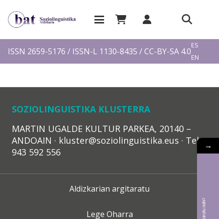
EU
ES
ISSN 2659-5176 / ISSN-L 1130-8435 / CC-BY-SA 4.0
EN
FR
SOZIOLINGUISTIKA KLUSTERRA
MARTIN UGALDE KULTUR PARKEA, 20140 –
ANDOAIN · kluster@soziolinguistika.eus · Tel.:
→
943 592 556
Aldizkarian argitaratu
Lege Oharra