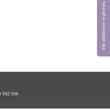
Bat aldizkarian argitaratu nahi?
3 592 556