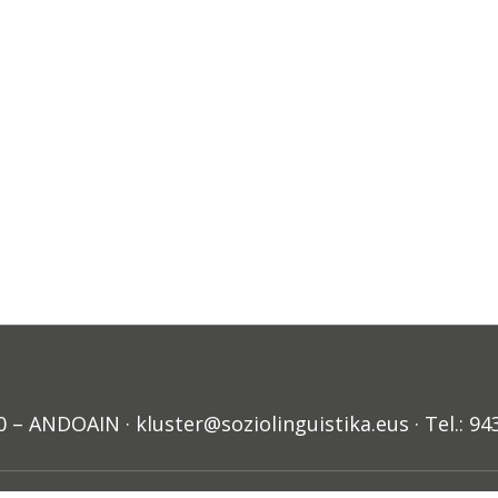
ANDOAIN · kluster@soziolinguistika.eus · Tel.: 94