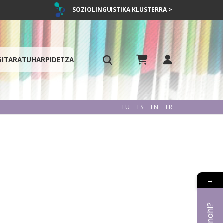
SOZIOLINGUISTIKA KLUSTERRA >
GITARATU
HARPIDETZA
EU
ES
EN
FR
→