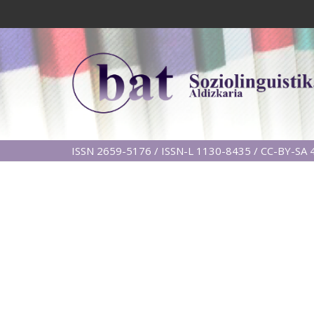
ISSN 2659-5176 / ISSN-L 1130-8435 / CC-BY-SA 4