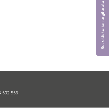
Bat aldizkarian argitaratu nahi?
3 592 556