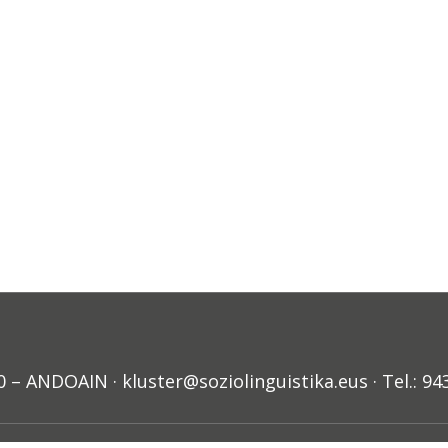
ANDOAIN · kluster@soziolinguistika.eus · Tel.: 94