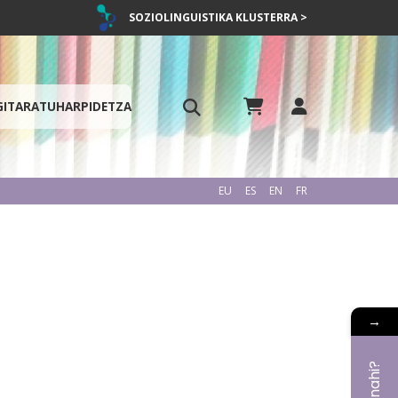
SOZIOLINGUISTIKA KLUSTERRA >
GITARATU
HARPIDETZA
EU
ES
EN
FR
→