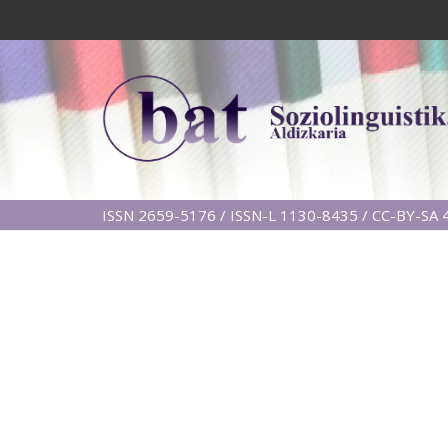
ISSN 2659-5176 / ISSN-L 1130-8435 / CC-BY-SA 4