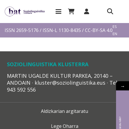
EU
ES
ISSN 2659-5176 / ISSN-L 1130-8435 / CC-BY-SA 4.0
EN
FR
SOZIOLINGUISTIKA KLUSTERRA
MARTIN UGALDE KULTUR PARKEA, 20140 –
ANDOAIN · kluster@soziolinguistika.eus · Tel.:
→
943 592 556
Aldizkarian argitaratu
Lege Oharra