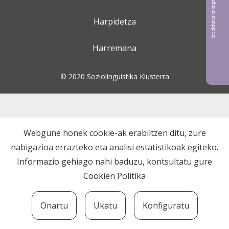
Bat aldizkarian argitaratu nahi?
Harpidetza
Harremana
© 2020 Soziolinguistika Klusterra
Webgune honek cookie-ak erabiltzen ditu, zure
nabigazioa errazteko eta analisi estatistikoak egiteko.
Informazio gehiago nahi baduzu, kontsultatu gure
Cookien Politika
Onartu
Ukatu
Konfiguratu