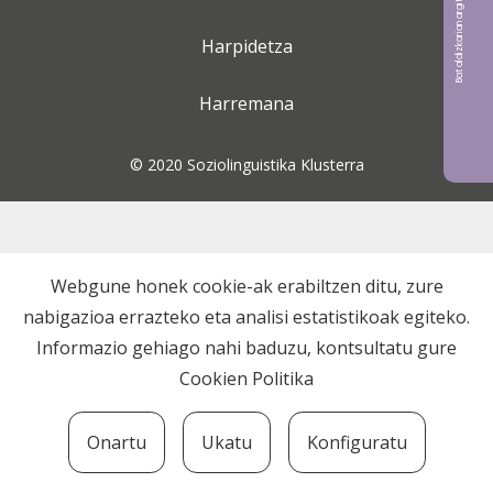
Bat aldizkarian argitaratu nahi?
Harpidetza
Harremana
© 2020 Soziolinguistika Klusterra
Webgune honek cookie-ak erabiltzen ditu, zure
nabigazioa errazteko eta analisi estatistikoak egiteko.
Informazio gehiago nahi baduzu, kontsultatu gure
Cookien Politika
Onartu
Ukatu
Konfiguratu