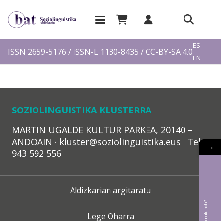
EU
ES
ISSN 2659-5176 / ISSN-L 1130-8435 / CC-BY-SA 4.0
EN
FR
SOZIOLINGUISTIKA KLUSTERRA
MARTIN UGALDE KULTUR PARKEA, 20140 –
ANDOAIN · kluster@soziolinguistika.eus · Tel.:
→
943 592 556
Aldizkarian argitaratu
Lege Oharra