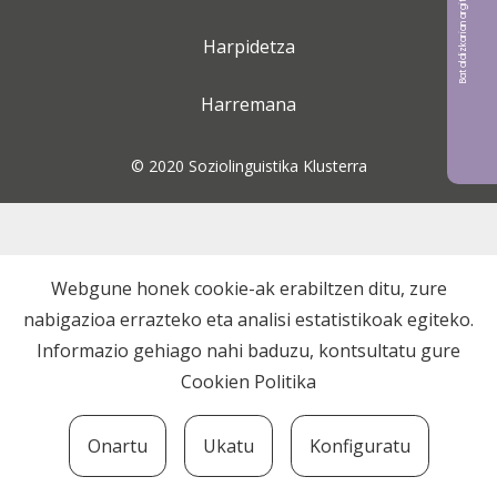
Bat aldizkarian argitaratu nahi?
Harpidetza
Harremana
© 2020 Soziolinguistika Klusterra
Webgune honek cookie-ak erabiltzen ditu, zure
nabigazioa errazteko eta analisi estatistikoak egiteko.
Informazio gehiago nahi baduzu, kontsultatu gure
Cookien Politika
Onartu
Ukatu
Konfiguratu