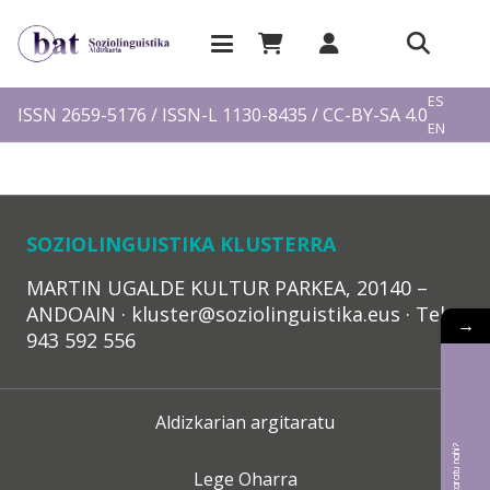
EU
ES
ISSN 2659-5176 / ISSN-L 1130-8435 / CC-BY-SA 4.0
EN
FR
SOZIOLINGUISTIKA KLUSTERRA
MARTIN UGALDE KULTUR PARKEA, 20140 –
ANDOAIN · kluster@soziolinguistika.eus · Tel.:
→
943 592 556
Aldizkarian argitaratu
Lege Oharra