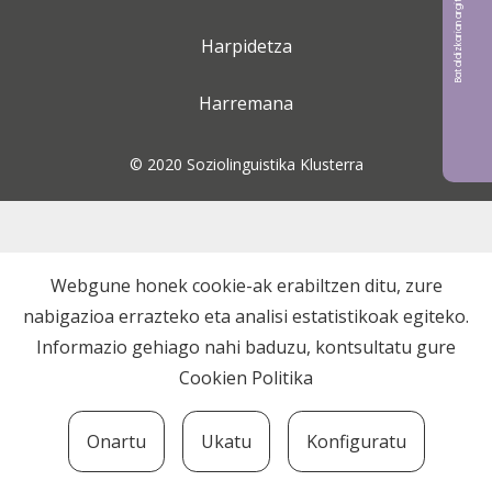
Bat aldizkarian argitaratu nahi?
Harpidetza
Harremana
© 2020 Soziolinguistika Klusterra
Webgune honek cookie-ak erabiltzen ditu, zure
nabigazioa errazteko eta analisi estatistikoak egiteko.
Informazio gehiago nahi baduzu, kontsultatu gure
Cookien Politika
Onartu
Ukatu
Konfiguratu