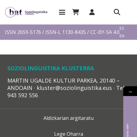
EU
ES
ISSN 2659-5176 / ISSN-L 1130-8435 / CC-BY-SA 4.0
EN
FR
SOZIOLINGUISTIKA KLUSTERRA
MARTIN UGALDE KULTUR PARKEA, 20140 –
ANDOAIN · kluster@soziolinguistika.eus · Tel.:
→
943 592 556
Aldizkarian argitaratu
Lege Oharra