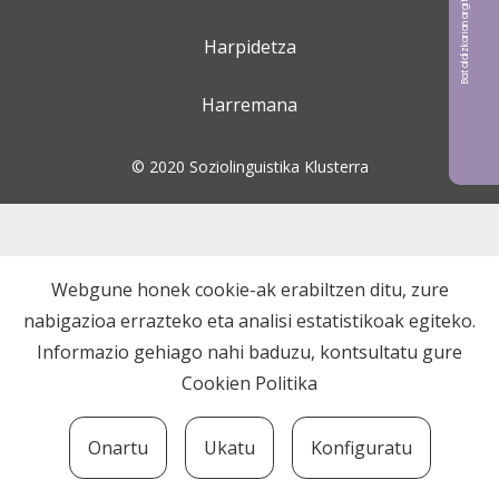
Bat aldizkarian argitaratu nahi?
Harpidetza
Harremana
© 2020 Soziolinguistika Klusterra
Webgune honek cookie-ak erabiltzen ditu, zure
nabigazioa errazteko eta analisi estatistikoak egiteko.
Informazio gehiago nahi baduzu, kontsultatu gure
Cookien Politika
Onartu
Ukatu
Konfiguratu