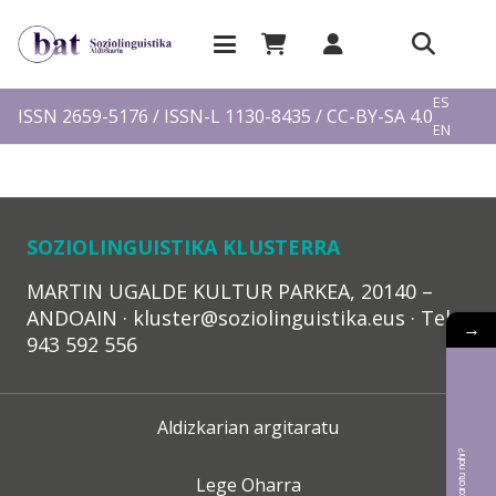
EU
ES
ISSN 2659-5176 / ISSN-L 1130-8435 / CC-BY-SA 4.0
EN
FR
SOZIOLINGUISTIKA KLUSTERRA
MARTIN UGALDE KULTUR PARKEA, 20140 –
ANDOAIN · kluster@soziolinguistika.eus · Tel.:
→
943 592 556
Aldizkarian argitaratu
Lege Oharra