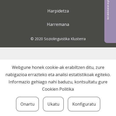
Bat aldizkarian argitaratu nahi?
Harpidetza
Harremana
© 2020 Soziolinguistika Klusterra
Webgune honek cookie-ak erabiltzen ditu, zure
nabigazioa errazteko eta analisi estatistikoak egiteko.
Informazio gehiago nahi baduzu, kontsultatu gure
Cookien Politika
Onartu
Ukatu
Konfiguratu