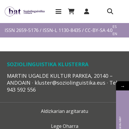
EU
ES
ISSN 2659-5176 / ISSN-L 1130-8435 / CC-BY-SA 4.0
EN
FR
SOZIOLINGUISTIKA KLUSTERRA
MARTIN UGALDE KULTUR PARKEA, 20140 –
ANDOAIN · kluster@soziolinguistika.eus · Tel.:
→
943 592 556
Aldizkarian argitaratu
Lege Oharra