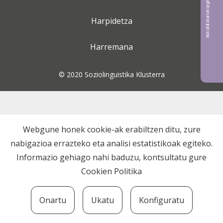
Bat aldizkarian argitaratu nahi?
Harpidetza
Harremana
© 2020 Soziolinguistika Klusterra
Webgune honek cookie-ak erabiltzen ditu, zure
nabigazioa errazteko eta analisi estatistikoak egiteko.
Informazio gehiago nahi baduzu, kontsultatu gure
Cookien Politika
Onartu
Ukatu
Konfiguratu