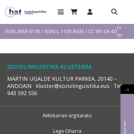
EU
ES
ISSN 2659-5176 / ISSN-L 1130-8435 / CC-BY-SA 4.0
EN
FR
SOZIOLINGUISTIKA KLUSTERRA
MARTIN UGALDE KULTUR PARKEA, 20140 –
ANDOAIN · kluster@soziolinguistika.eus · Tel.:
→
943 592 556
Aldizkarian argitaratu
Lege Oharra