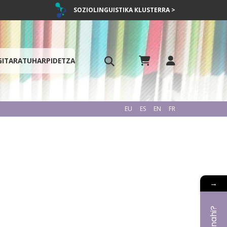
SOZIOLINGUISTIKA KLUSTERRA >
GITARATU
HARPIDETZA
EU
ES
EN
FR
→