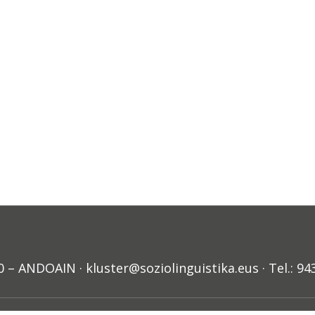
ANDOAIN · kluster@soziolinguistika.eus · Tel.: 94