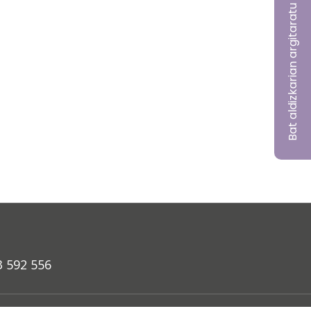
Bat aldizkarian argitaratu nahi?
3 592 556