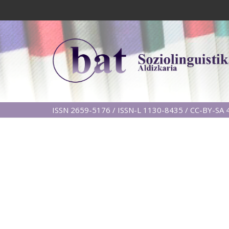
ISSN 2659-5176 / ISSN-L 1130-8435 / CC-BY-SA 4