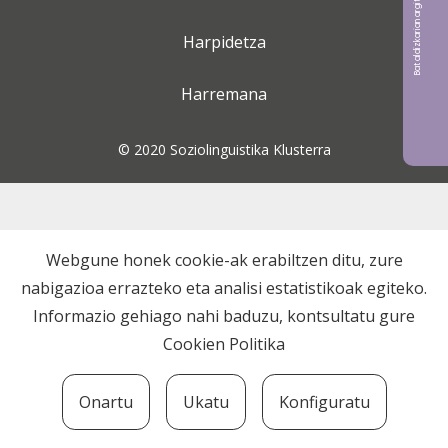
Bat aldizkarian argitaratu nahi?
Harpidetza
Harremana
© 2020 Soziolinguistika Klusterra
Webgune honek cookie-ak erabiltzen ditu, zure
nabigazioa errazteko eta analisi estatistikoak egiteko.
Informazio gehiago nahi baduzu, kontsultatu gure
Cookien Politika
Onartu
Ukatu
Konfiguratu