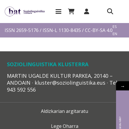
EU
ES
ISSN 2659-5176 / ISSN-L 1130-8435 / CC-BY-SA 4.0
EN
FR
SOZIOLINGUISTIKA KLUSTERRA
MARTIN UGALDE KULTUR PARKEA, 20140 –
ANDOAIN · kluster@soziolinguistika.eus · Tel.:
→
943 592 556
Aldizkarian argitaratu
Lege Oharra