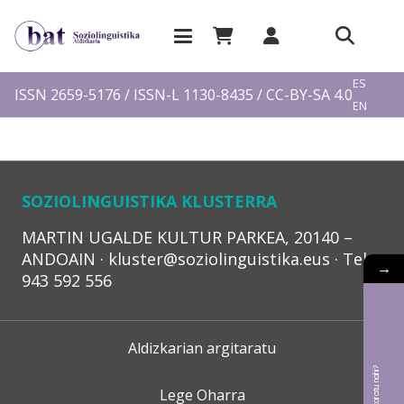
EU
ES
ISSN 2659-5176 / ISSN-L 1130-8435 / CC-BY-SA 4.0
EN
FR
SOZIOLINGUISTIKA KLUSTERRA
MARTIN UGALDE KULTUR PARKEA, 20140 –
ANDOAIN · kluster@soziolinguistika.eus · Tel.:
→
943 592 556
Aldizkarian argitaratu
Lege Oharra