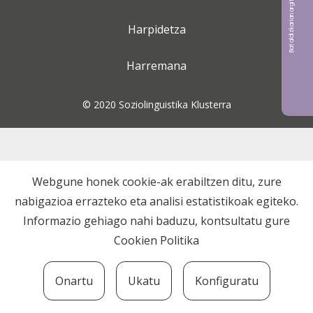
Bat aldizkarian argitaratu nahi?
Harpidetza
Harremana
© 2020 Soziolinguistika Klusterra
Webgune honek cookie-ak erabiltzen ditu, zure
nabigazioa errazteko eta analisi estatistikoak egiteko.
Informazio gehiago nahi baduzu, kontsultatu gure
Cookien Politika
Onartu
Ukatu
Konfiguratu