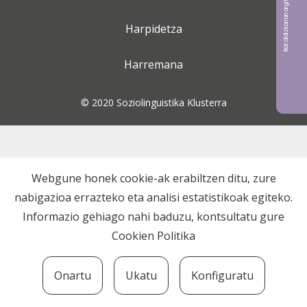
Bat aldizkarian argitaratu nahi?
Harpidetza
Harremana
© 2020 Soziolinguistika Klusterra
Webgune honek cookie-ak erabiltzen ditu, zure
nabigazioa errazteko eta analisi estatistikoak egiteko.
Informazio gehiago nahi baduzu, kontsultatu gure
Cookien Politika
Onartu
Ukatu
Konfiguratu