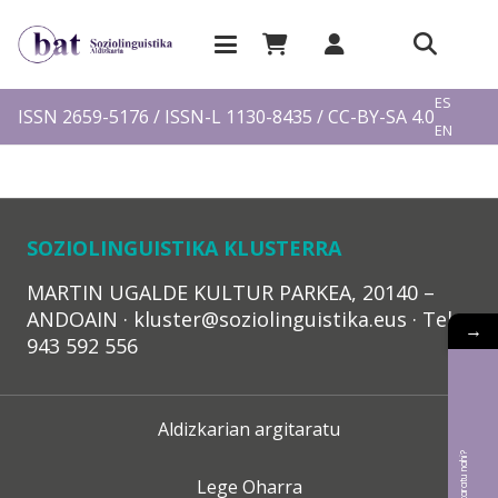
EU
ES
ISSN 2659-5176 / ISSN-L 1130-8435 / CC-BY-SA 4.0
EN
FR
SOZIOLINGUISTIKA KLUSTERRA
MARTIN UGALDE KULTUR PARKEA, 20140 –
ANDOAIN · kluster@soziolinguistika.eus · Tel.:
→
943 592 556
Aldizkarian argitaratu
Lege Oharra