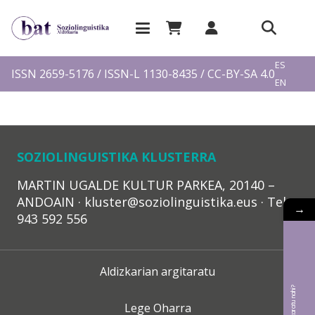
EU
ES
ISSN 2659-5176 / ISSN-L 1130-8435 / CC-BY-SA 4.0
EN
FR
SOZIOLINGUISTIKA KLUSTERRA
MARTIN UGALDE KULTUR PARKEA, 20140 –
ANDOAIN · kluster@soziolinguistika.eus · Tel.:
→
943 592 556
Aldizkarian argitaratu
Lege Oharra