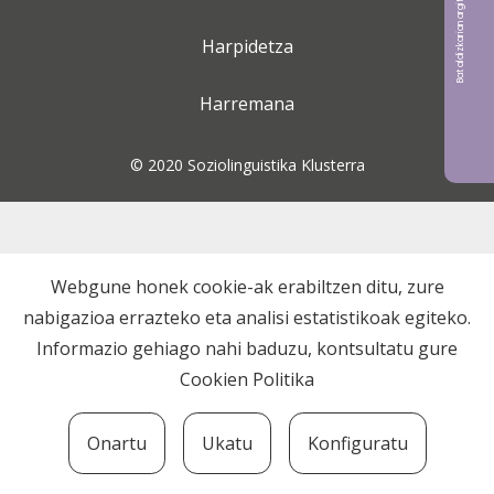
Bat aldizkarian argitaratu nahi?
Harpidetza
Harremana
© 2020 Soziolinguistika Klusterra
Webgune honek cookie-ak erabiltzen ditu, zure
nabigazioa errazteko eta analisi estatistikoak egiteko.
Informazio gehiago nahi baduzu, kontsultatu gure
Cookien Politika
Onartu
Ukatu
Konfiguratu