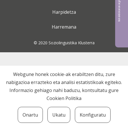
Bat aldizkarian argitaratu nahi?
Harpidetza
Harremana
© 2020 Soziolinguistika Klusterra
Webgune honek cookie-ak erabiltzen ditu, zure
nabigazioa errazteko eta analisi estatistikoak egiteko.
Informazio gehiago nahi baduzu, kontsultatu gure
Cookien Politika
Onartu
Ukatu
Konfiguratu