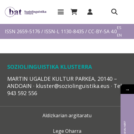
EU
ES
ISSN 2659-5176 / ISSN-L 1130-8435 / CC-BY-SA 4.0
EN
FR
SOZIOLINGUISTIKA KLUSTERRA
MARTIN UGALDE KULTUR PARKEA, 20140 –
ANDOAIN · kluster@soziolinguistika.eus · Tel.:
→
943 592 556
Aldizkarian argitaratu
Lege Oharra