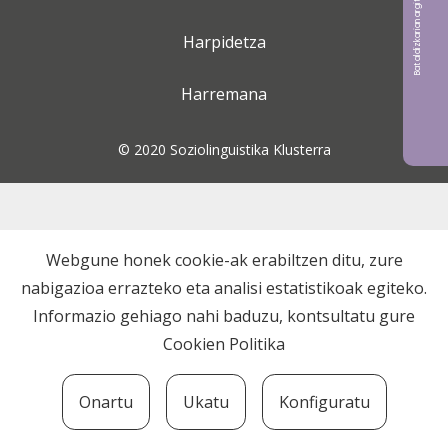
Bat aldizkarian argitaratu nahi?
Harpidetza
Harremana
© 2020 Soziolinguistika Klusterra
Webgune honek cookie-ak erabiltzen ditu, zure
nabigazioa errazteko eta analisi estatistikoak egiteko.
Informazio gehiago nahi baduzu, kontsultatu gure
Cookien Politika
Onartu
Ukatu
Konfiguratu