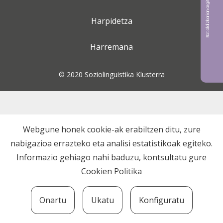
Bat aldizkarian argitaratu nahi?
Harpidetza
Harremana
© 2020 Soziolinguistika Klusterra
Webgune honek cookie-ak erabiltzen ditu, zure
nabigazioa errazteko eta analisi estatistikoak egiteko.
Informazio gehiago nahi baduzu, kontsultatu gure
Cookien Politika
Onartu
Ukatu
Konfiguratu