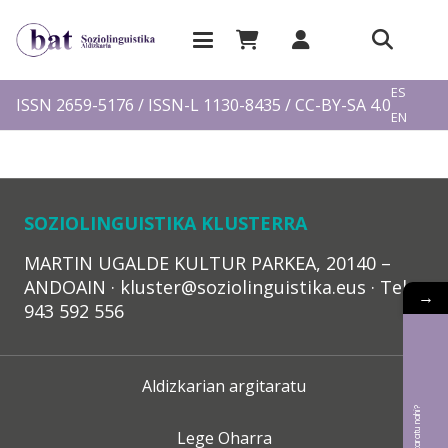
EU
ES
ISSN 2659-5176 / ISSN-L 1130-8435 / CC-BY-SA 4.0
EN
FR
SOZIOLINGUISTIKA KLUSTERRA
MARTIN UGALDE KULTUR PARKEA, 20140 –
ANDOAIN · kluster@soziolinguistika.eus · Tel.:
→
943 592 556
Aldizkarian argitaratu
Lege Oharra