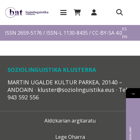
EU
ES
ISSN 2659-5176 / ISSN-L 1130-8435 / CC-BY-SA 4.0
EN
FR
SOZIOLINGUISTIKA KLUSTERRA
MARTIN UGALDE KULTUR PARKEA, 20140 –
ANDOAIN · kluster@soziolinguistika.eus · Tel.:
→
943 592 556
Aldizkarian argitaratu
Lege Oharra