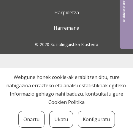
Bat aldizkarian argitaratu nahi?
Harpidetza
Harremana
© 2020 Soziolinguistika Klusterra
Webgune honek cookie-ak erabiltzen ditu, zure
nabigazioa errazteko eta analisi estatistikoak egiteko.
Informazio gehiago nahi baduzu, kontsultatu gure
Cookien Politika
Onartu
Ukatu
Konfiguratu