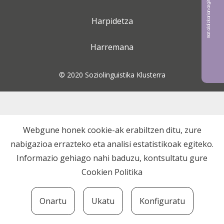
Bat aldizkarian argitaratu nahi?
Harpidetza
Harremana
© 2020 Soziolinguistika Klusterra
Webgune honek cookie-ak erabiltzen ditu, zure
nabigazioa errazteko eta analisi estatistikoak egiteko.
Informazio gehiago nahi baduzu, kontsultatu gure
Cookien Politika
Onartu
Ukatu
Konfiguratu