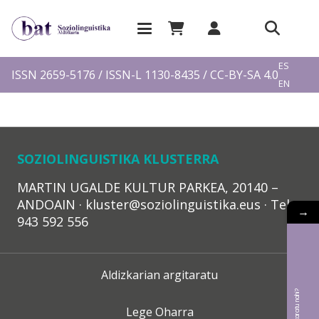
EU
ES
ISSN 2659-5176 / ISSN-L 1130-8435 / CC-BY-SA 4.0
EN
FR
SOZIOLINGUISTIKA KLUSTERRA
MARTIN UGALDE KULTUR PARKEA, 20140 –
ANDOAIN · kluster@soziolinguistika.eus · Tel.:
→
943 592 556
Aldizkarian argitaratu
Lege Oharra