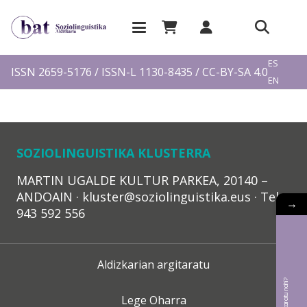
EU
ES
ISSN 2659-5176 / ISSN-L 1130-8435 / CC-BY-SA 4.0
EN
FR
SOZIOLINGUISTIKA KLUSTERRA
MARTIN UGALDE KULTUR PARKEA, 20140 –
ANDOAIN · kluster@soziolinguistika.eus · Tel.:
→
943 592 556
Aldizkarian argitaratu
Lege Oharra