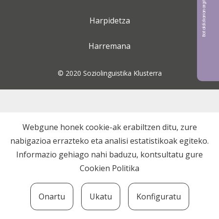
Bat aldizkarian argitaratu nahi?
Harpidetza
Harremana
© 2020 Soziolinguistika Klusterra
Webgune honek cookie-ak erabiltzen ditu, zure
nabigazioa errazteko eta analisi estatistikoak egiteko.
Informazio gehiago nahi baduzu, kontsultatu gure
Cookien Politika
Onartu
Ukatu
Konfiguratu