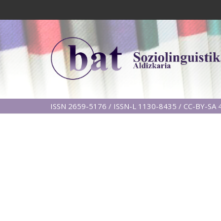
ISSN 2659-5176 / ISSN-L 1130-8435 / CC-BY-SA 4