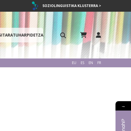
SOZIOLINGUISTIKA KLUSTERRA >
GITARATU
HARPIDETZA
EU
ES
EN
FR
→