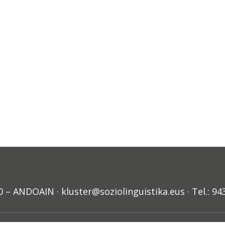
ANDOAIN · kluster@soziolinguistika.eus · Tel.: 94