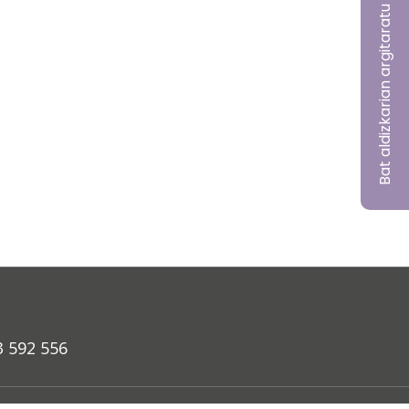
Bat aldizkarian argitaratu nahi?
3 592 556