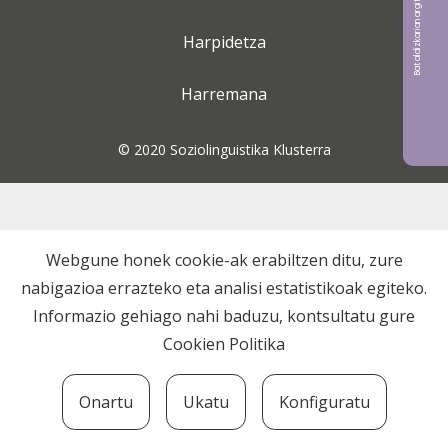
Bat aldizkarian argitaratu nahi?
Harpidetza
Harremana
© 2020 Soziolinguistika Klusterra
Webgune honek cookie-ak erabiltzen ditu, zure
nabigazioa errazteko eta analisi estatistikoak egiteko.
Informazio gehiago nahi baduzu, kontsultatu gure
Cookien Politika
Onartu
Ukatu
Konfiguratu