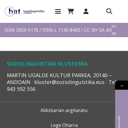
EU
ES
ISSN 2659-5176 / ISSN-L 1130-8435 / CC-BY-SA 4.0
EN
FR
SOZIOLINGUISTIKA KLUSTERRA
MARTIN UGALDE KULTUR PARKEA, 20140 –
ANDOAIN · kluster@soziolinguistika.eus · Tel.:
→
943 592 556
Aldizkarian argitaratu
Lege Oharra