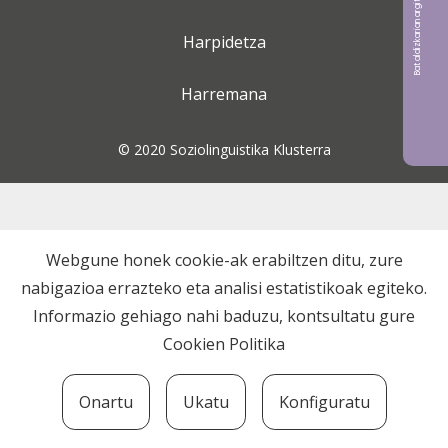
Bat aldizkarian argitaratu nahi?
Harpidetza
Harremana
© 2020 Soziolinguistika Klusterra
Webgune honek cookie-ak erabiltzen ditu, zure
nabigazioa errazteko eta analisi estatistikoak egiteko.
Informazio gehiago nahi baduzu, kontsultatu gure
Cookien Politika
Onartu
Ukatu
Konfiguratu