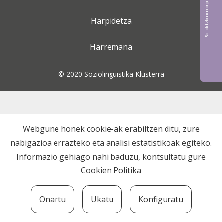
Bat aldizkarian argitaratu nahi?
Harpidetza
Harremana
© 2020 Soziolinguistika Klusterra
Webgune honek cookie-ak erabiltzen ditu, zure
nabigazioa errazteko eta analisi estatistikoak egiteko.
Informazio gehiago nahi baduzu, kontsultatu gure
Cookien Politika
Onartu
Ukatu
Konfiguratu