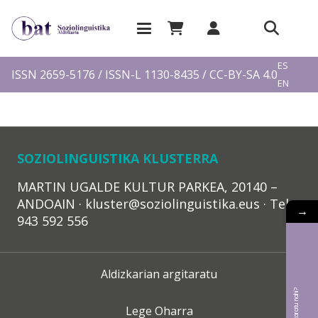
EU
ES
ISSN 2659-5176 / ISSN-L 1130-8435 / CC-BY-SA 4.0
EN
FR
SOZIOLINGUISTIKA KLUSTERRA
MARTIN UGALDE KULTUR PARKEA, 20140 –
ANDOAIN · kluster@soziolinguistika.eus · Tel.:
→
943 592 556
Aldizkarian argitaratu
Lege Oharra