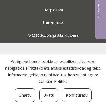
Bat aldizkarian argitaratu nahi?
Harpidetza
Harremana
© 2020 Soziolinguistika Klusterra
Webgune honek cookie-ak erabiltzen ditu, zure
nabigazioa errazteko eta analisi estatistikoak egiteko.
Informazio gehiago nahi baduzu, kontsultatu gure
Cookien Politika
Onartu
Ukatu
Konfiguratu