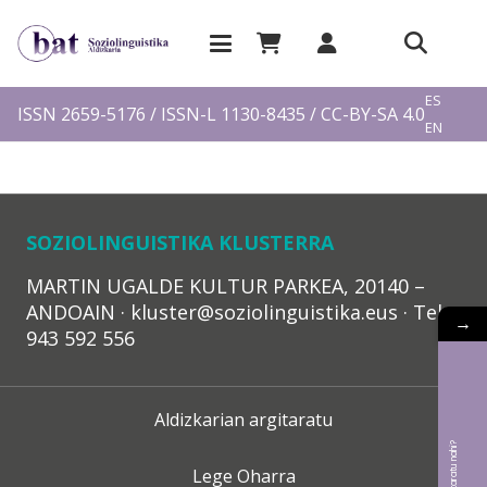
EU
ES
ISSN 2659-5176 / ISSN-L 1130-8435 / CC-BY-SA 4.0
EN
FR
SOZIOLINGUISTIKA KLUSTERRA
MARTIN UGALDE KULTUR PARKEA, 20140 –
ANDOAIN · kluster@soziolinguistika.eus · Tel.:
→
943 592 556
Aldizkarian argitaratu
Lege Oharra