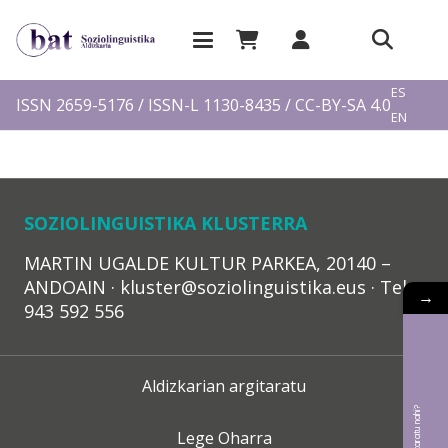
EU
ES
ISSN 2659-5176 / ISSN-L 1130-8435 / CC-BY-SA 4.0
EN
FR
SOZIOLINGUISTIKA KLUSTERRA
MARTIN UGALDE KULTUR PARKEA, 20140 –
ANDOAIN · kluster@soziolinguistika.eus · Tel.:
→
943 592 556
Aldizkarian argitaratu
Lege Oharra