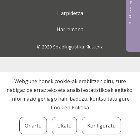
Bat aldizkarian argitaratu nahi?
Harpidetza
Harremana
© 2020 Soziolinguistika Klusterra
Webgune honek cookie-ak erabiltzen ditu, zure
nabigazioa errazteko eta analisi estatistikoak egiteko.
Informazio gehiago nahi baduzu, kontsultatu gure
Cookien Politika
Onartu
Ukatu
Konfiguratu