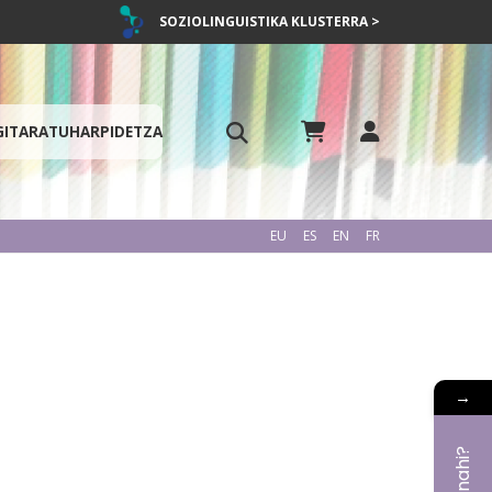
SOZIOLINGUISTIKA KLUSTERRA >
GITARATU
HARPIDETZA
EU
ES
EN
FR
→