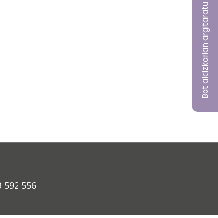
Bat aldizkarian argitaratu nahi?
3 592 556