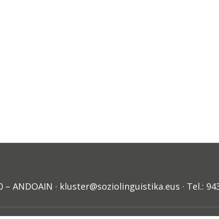
ANDOAIN · kluster@soziolinguistika.eus · Tel.: 94