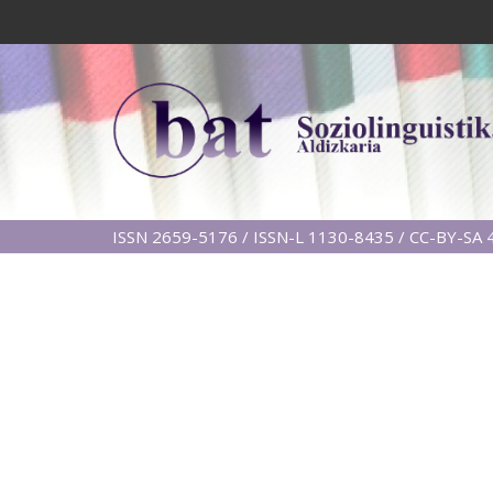
ISSN 2659-5176 / ISSN-L 1130-8435 / CC-BY-SA 4