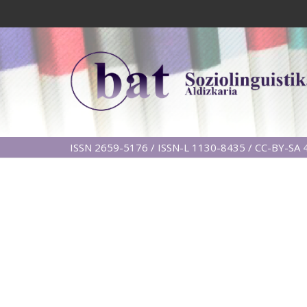
ISSN 2659-5176 / ISSN-L 1130-8435 / CC-BY-SA 4