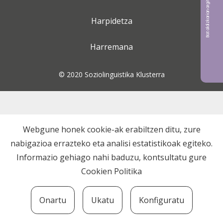
Bat aldizkarian argitaratu nahi?
Harpidetza
Harremana
© 2020 Soziolinguistika Klusterra
Webgune honek cookie-ak erabiltzen ditu, zure
nabigazioa errazteko eta analisi estatistikoak egiteko.
Informazio gehiago nahi baduzu, kontsultatu gure
Cookien Politika
Onartu
Ukatu
Konfiguratu