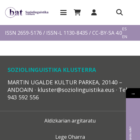
EU
ES
ISSN 2659-5176 / ISSN-L 1130-8435 / CC-BY-SA 4.0
EN
FR
SOZIOLINGUISTIKA KLUSTERRA
MARTIN UGALDE KULTUR PARKEA, 20140 –
ANDOAIN · kluster@soziolinguistika.eus · Tel.:
→
943 592 556
Aldizkarian argitaratu
Lege Oharra