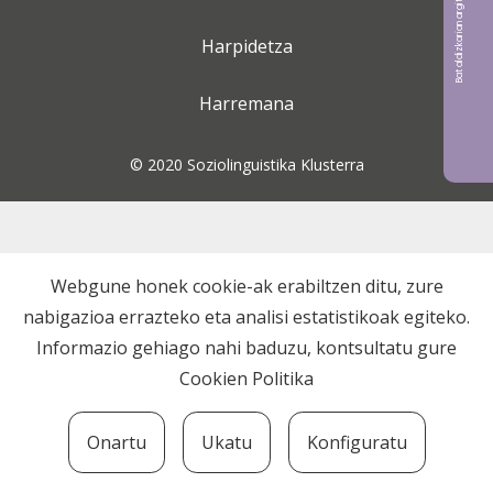
Bat aldizkarian argitaratu nahi?
Harpidetza
Harremana
© 2020 Soziolinguistika Klusterra
Webgune honek cookie-ak erabiltzen ditu, zure
nabigazioa errazteko eta analisi estatistikoak egiteko.
Informazio gehiago nahi baduzu, kontsultatu gure
Cookien Politika
Onartu
Ukatu
Konfiguratu