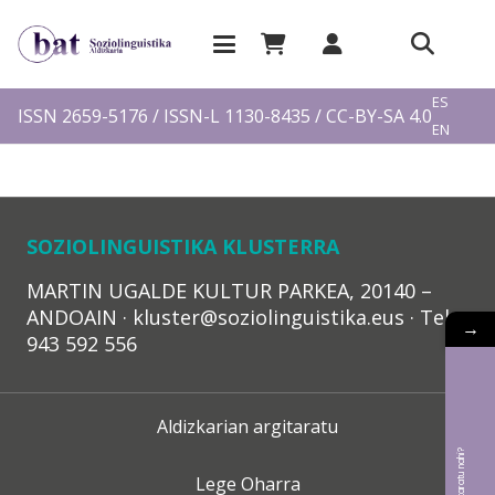
EU
ES
ISSN 2659-5176 / ISSN-L 1130-8435 / CC-BY-SA 4.0
EN
FR
SOZIOLINGUISTIKA KLUSTERRA
MARTIN UGALDE KULTUR PARKEA, 20140 –
ANDOAIN · kluster@soziolinguistika.eus · Tel.:
→
943 592 556
Aldizkarian argitaratu
Lege Oharra