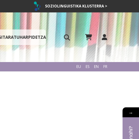
SOZIOLINGUISTIKA KLUSTERRA >
GITARATU
HARPIDETZA
EU
ES
EN
FR
→