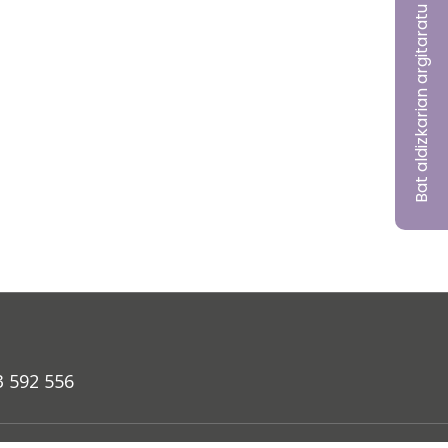
Bat aldizkarian argitaratu nahi?
3 592 556