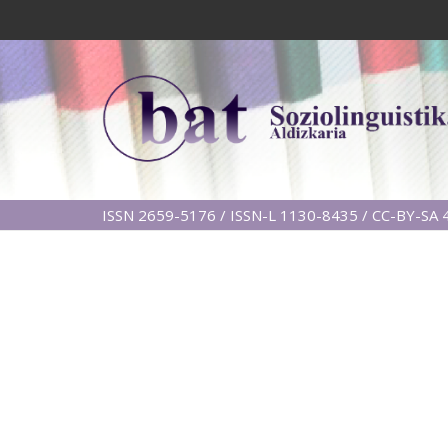
ISSN 2659-5176 / ISSN-L 1130-8435 / CC-BY-SA 4