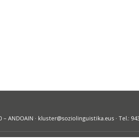
ANDOAIN · kluster@soziolinguistika.eus · Tel.: 94