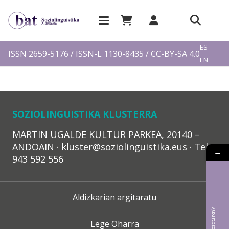
EU
ES
ISSN 2659-5176 / ISSN-L 1130-8435 / CC-BY-SA 4.0
EN
FR
SOZIOLINGUISTIKA KLUSTERRA
MARTIN UGALDE KULTUR PARKEA, 20140 –
ANDOAIN · kluster@soziolinguistika.eus · Tel.:
→
943 592 556
Aldizkarian argitaratu
Lege Oharra