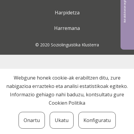
Bat aldizkarian argitaratu nahi?
Harpidetza
Harremana
© 2020 Soziolinguistika Klusterra
Webgune honek cookie-ak erabiltzen ditu, zure
nabigazioa errazteko eta analisi estatistikoak egiteko.
Informazio gehiago nahi baduzu, kontsultatu gure
Cookien Politika
Onartu
Ukatu
Konfiguratu