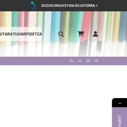
SOZIOLINGUISTIKA KLUSTERRA >
GITARATU
HARPIDETZA
EU
ES
EN
FR
→