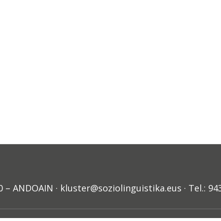
ANDOAIN · kluster@soziolinguistika.eus · Tel.: 94