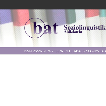
ISSN 2659-5176 / ISSN-L 1130-8435 / CC-BY-SA 4