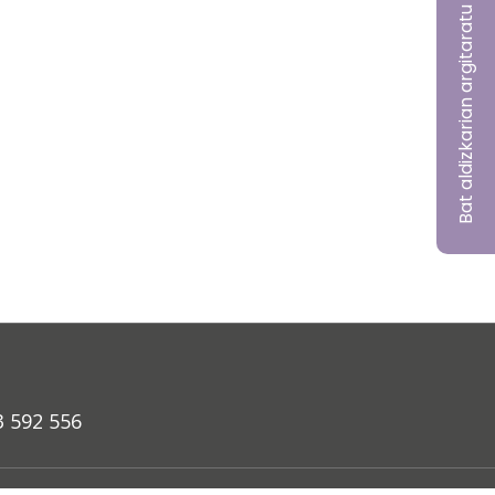
Bat aldizkarian argitaratu nahi?
3 592 556