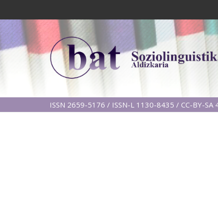
ISSN 2659-5176 / ISSN-L 1130-8435 / CC-BY-SA 4