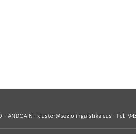
ANDOAIN · kluster@soziolinguistika.eus · Tel.: 94