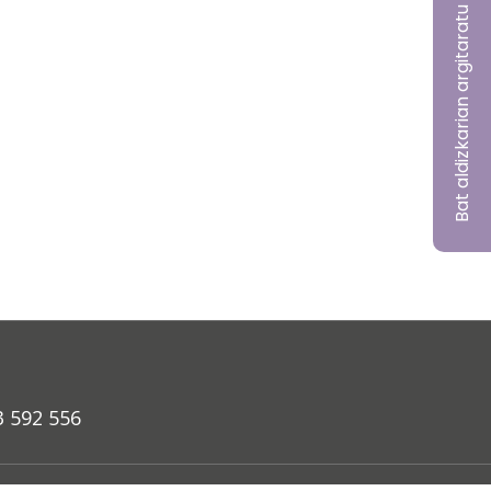
Bat aldizkarian argitaratu nahi?
3 592 556