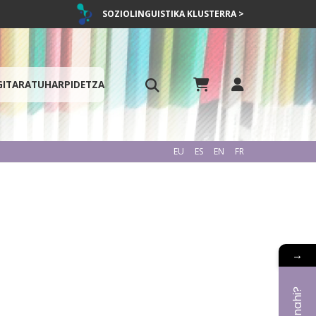
SOZIOLINGUISTIKA KLUSTERRA >
GITARATU
HARPIDETZA
EU
ES
EN
FR
→