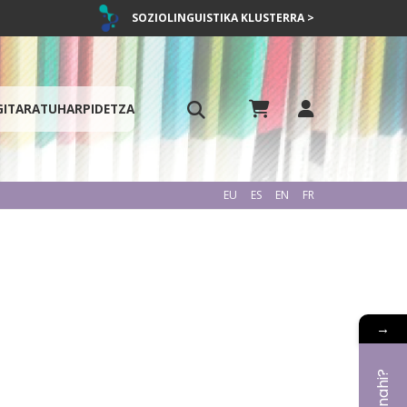
SOZIOLINGUISTIKA KLUSTERRA >
GITARATU
HARPIDETZA
EU
ES
EN
FR
→