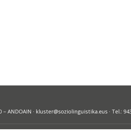
ANDOAIN · kluster@soziolinguistika.eus · Tel.: 94