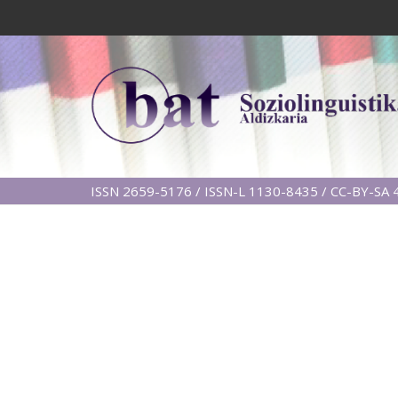
ISSN 2659-5176 / ISSN-L 1130-8435 / CC-BY-SA 4