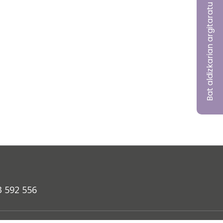
Bat aldizkarian argitaratu nahi?
3 592 556