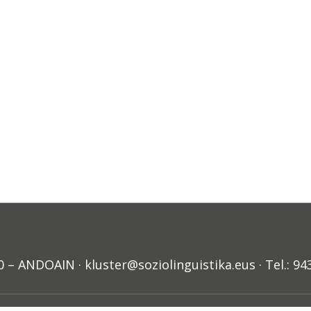
ANDOAIN · kluster@soziolinguistika.eus · Tel.: 94