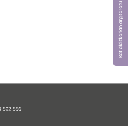
Bat aldizkarian argitaratu nahi?
3 592 556