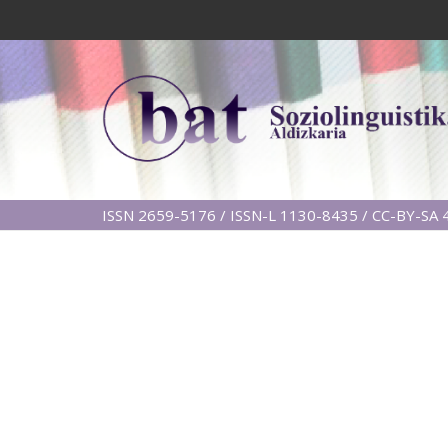
ISSN 2659-5176 / ISSN-L 1130-8435 / CC-BY-SA 4