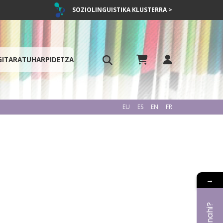
SOZIOLINGUISTIKA KLUSTERRA >
GITARATU
HARPIDETZA
EU
ES
EN
FR
→